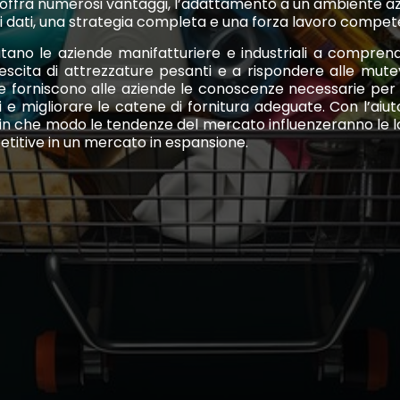
offra numerosi vantaggi, l’adattamento a un ambiente azi
ui dati, una strategia completa e una forza lavoro compet
utano le aziende manifatturiere e industriali a comprende
cita di attrezzature pesanti e a rispondere alle mutevol
nce forniscono alle aziende le conoscenze necessarie per
 e migliorare le catene di fornitura adeguate. Con l’aiuto
in che modo le tendenze del mercato influenzeranno le lo
titive in un mercato in espansione.