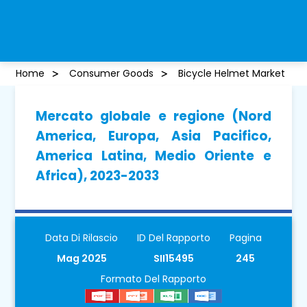
Home
Consumer Goods
Bicycle Helmet Market
Mercato globale e regione (Nord
America, Europa, Asia Pacifico,
America Latina, Medio Oriente e
Africa), 2023-2033
Data Di Rilascio
ID Del Rapporto
Pagina
Mag 2025
SII15495
245
Formato Del Rapporto