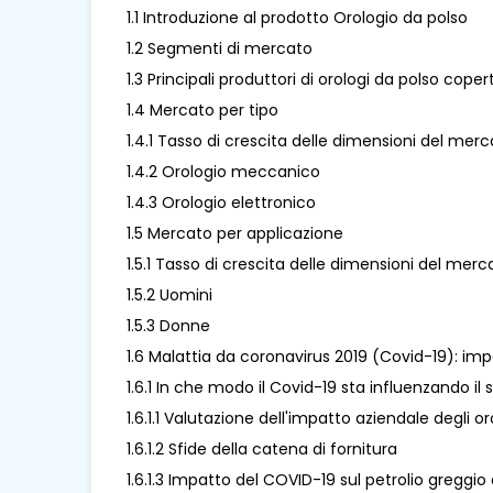
1.1 Introduzione al prodotto Orologio da polso
1.2 Segmenti di mercato
1.3 Principali produttori di orologi da polso copert
1.4 Mercato per tipo
1.4.1 Tasso di crescita delle dimensioni del mer
1.4.2 Orologio meccanico
1.4.3 Orologio elettronico
1.5 Mercato per applicazione
1.5.1 Tasso di crescita delle dimensioni del mer
1.5.2 Uomini
1.5.3 Donne
1.6 Malattia da coronavirus 2019 (Covid-19): imp
1.6.1 In che modo il Covid-19 sta influenzando il 
1.6.1.1 Valutazione dell'impatto aziendale degli o
1.6.1.2 Sfide della catena di fornitura
1.6.1.3 Impatto del COVID-19 sul petrolio greggio 