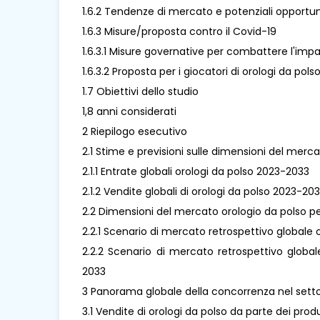
1.6.2 Tendenze di mercato e potenziali opportu
1.6.3 Misure/proposta contro il Covid-19
1.6.3.1 Misure governative per combattere l'imp
1.6.3.2 Proposta per i giocatori di orologi da po
1.7 Obiettivi dello studio
1,8 anni considerati
2 Riepilogo esecutivo
2.1 Stime e previsioni sulle dimensioni del merca
2.1.1 Entrate globali orologi da polso 2023-2033
2.1.2 Vendite globali di orologi da polso 2023-20
2.2 Dimensioni del mercato orologio da polso pe
2.2.1 Scenario di mercato retrospettivo globale 
2.2.2 Scenario di mercato retrospettivo global
2033
3 Panorama globale della concorrenza nel settor
3.1 Vendite di orologi da polso da parte dei produ