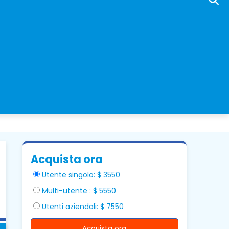
Acquista ora
Utente singolo: $ 3550
Multi-utente : $ 5550
Utenti aziendali: $ 7550
Acquista ora