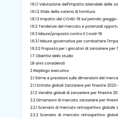
1.6.1.1 Valutazione dell'impatto aziendale delle z
1.6.1.2 Sfide della catena di fornitura
1.6.1.3 Impatto del COVID-19 sul petrolio greggio 
1.6.2 Tendenze del mercato e potenziali opport
1.6.3 Misure/proposta contro il Covid-19
1.6.3.1 Misure governative per combattere l'imp
1.6.3.2 Proposta per i giocatori di zanzariere pe
1.7 Obiettivi dello studio
1,8 anni considerati
2 Riepilogo esecutivo
2.1 Stime e previsioni sulle dimensioni del merc
2.1.1 Entrate globali Zanzariere per finestre 2023
2.1.2 Vendite globali di zanzariere per finestre 
2.2 Dimensioni di mercato zanzariere per finestr
2.2.1 Scenario di mercato retrospettivo globale 
2.2.2 Scenario di mercato retrospettivo global