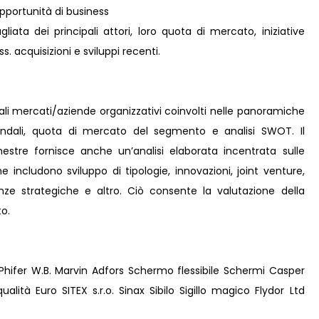
pportunità di business
liata dei principali attori, loro quota di mercato, iniziative
s. acquisizioni e sviluppi recenti.
pali mercati/aziende organizzativi coinvolti nelle panoramiche
iendali, quota di mercato del segmento e analisi SWOT. Il
estre fornisce anche un’analisi elaborata incentrata sulle
he includono sviluppo di tipologie, innovazioni, joint venture,
eanze strategiche e altro. Ciò consente la valutazione della
o.
hifer W.B. Marvin Adfors Schermo flessibile Schermi Casper
à Euro SITEX s.r.o. Sinax Sibilo Sigillo magico Flydor Ltd