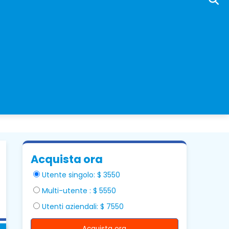
Acquista ora
Utente singolo: $ 3550
Multi-utente : $ 5550
Utenti aziendali: $ 7550
Acquista ora