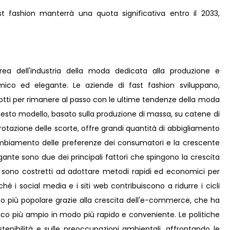
 fashion manterrà una quota significativa entro il 2033,
rea dell'industria della moda dedicata alla produzione e
mico ed elegante. Le aziende di fast fashion sviluppano,
otti per rimanere al passo con le ultime tendenze della moda
le. Questo modello, basato sulla produzione di massa, su catene di
otazione delle scorte, offre grandi quantità di abbigliamento
ambiamento delle preferenze dei consumatori e la crescente
nte sono due dei principali fattori che spingono la crescita
ti sono costretti ad adottare metodi rapidi ed economici per
hé i social media e i siti web contribuiscono a ridurre i cicli
lto più popolare grazie alla crescita dell'e-commerce, che ha
ico più ampio in modo più rapido e conveniente. Le politiche
tenibilità e sulle preoccupazioni ambientali, affrontando le