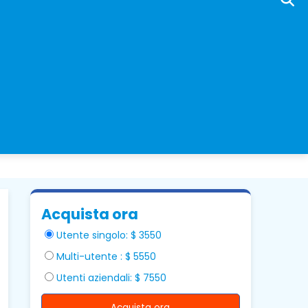
Acquista ora
Utente singolo: $ 3550
Multi-utente : $ 5550
Utenti aziendali: $ 7550
Acquista ora