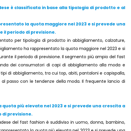
se è classificata in base alla tipologia di prodotto e al
presentato la quota maggiore nel 2023 e si prevede una
 il periodo di previsione.
tato per tipologia di prodotto in abbigliamento, calzature,
abbigliamento ha rappresentato la quota maggiore nel 2023 e si
rante il periodo di previsione. Il segmento più ampio del fast
manda dei consumatori di capi di abbigliamento alla moda e
tipi di abbigliamento, tra cui top, abiti, pantaloni e capispalla,
al passo con le tendenze della moda. Il frequente lancio di
 quota più elevata nel 2023 e si prevede una crescita a
 di previsione.
adese del fast fashion è suddiviso in uomo, donna, bambino,
a rappresentato la quota più elevata nel 2023 e si prevede una