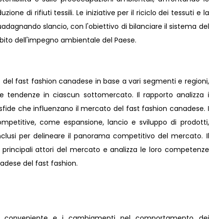
one di rifiuti tessili. Le iniziative per il riciclo dei tessuti e la
adagnando slancio, con l'obiettivo di bilanciare il sistema del
ambito dell'impegno ambientale del Paese.
o del fast fashion canadese in base a vari segmenti e regioni,
le tendenze in ciascun sottomercato. Il rapporto analizza i
le sfide che influenzano il mercato del fast fashion canadese. I
ompetitive, come espansione, lancio e sviluppo di prodotti,
 inclusi per delineare il panorama competitivo del mercato. Il
i principali attori del mercato e analizza le loro competenze
dese del fast fashion.
 e conveniente e i cambiamenti nel comportamento dei