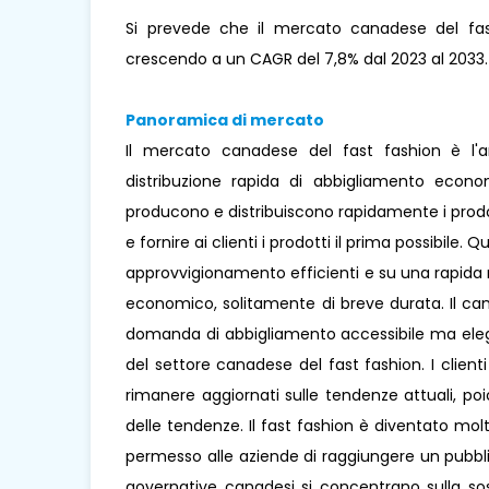
Si prevede che il mercato canadese del fast
crescendo a un CAGR del 7,8% dal 2023 al 2033.
Panoramica di mercato
Il mercato canadese del fast fashion è l'a
distribuzione rapida di abbigliamento econo
producono e distribuiscono rapidamente i prod
e fornire ai clienti i prodotti il ​​prima possibi
approvvigionamento efficienti e su una rapida r
economico, solitamente di breve durata. Il c
domanda di abbigliamento accessibile ma elega
del settore canadese del fast fashion. I clien
rimanere aggiornati sulle tendenze attuali, poic
delle tendenze. Il fast fashion è diventato mo
permesso alle aziende di raggiungere un pubbl
governative canadesi si concentrano sulla sos