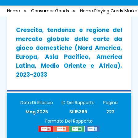
Home
Consumer Goods
Home Playing Cards Marke
Crescita, tendenze e regione del
mercato globale delle carte da
gioco domestiche (Nord America,
Europa, Asia Pacifico, America
Latina, Medio Oriente e Africa),
2023-2033
Data Di Rilascio
ID Del Rapporto
Pagina
Mag 2025
SII15389
222
Formato Del Rapporto