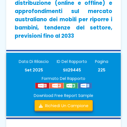
distribuzione (online e offline) e
approfondimenti sul mercato
australiano dei mobili per riporre i
bambini, tendenze del settore,
previsioni fino al 2033
Data Di Rilascio
ID Del Rapporto
Pagina
Set 2025
SII29445
225
Formato Del Rapporto
Download Free Report Sample
Richiedi Un Campione