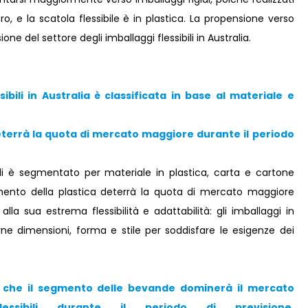
tro, e la scatola flessibile è in plastica. La propensione verso
ne del settore degli imballaggi flessibili in Australia.
ibili in Australia è classificata in base al materiale e
terrà la quota di mercato maggiore durante il periodo
bili è segmentato per materiale in plastica, carta e cartone
gmento della plastica deterrà la quota di mercato maggiore
lla sua estrema flessibilità e adattabilità: gli imballaggi in
rne dimensioni, forma e stile per soddisfare le esigenze dei
 che il segmento delle bevande dominerà il mercato
lessibili durante il periodo di previsione.