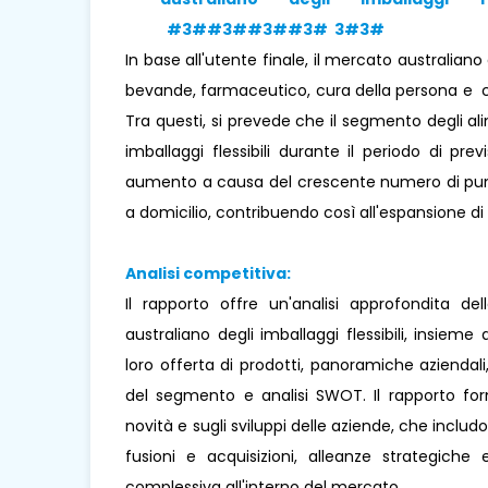
#3##3##3##3# 3#3#
In base all'utente finale, il mercato australiano d
bevande, farmaceutico, cura della persona e co
Tra questi, si prevede che il segmento degli a
imballaggi flessibili durante il periodo di pr
aumento a causa del crescente numero di punti 
a domicilio, contribuendo così all'espansione d
Analisi competitiva:
Il rapporto offre un'analisi approfondita del
australiano degli imballaggi flessibili, insie
loro offerta di prodotti, panoramiche aziendal
del segmento e analisi SWOT. Il rapporto forn
novità e sugli sviluppi delle aziende, che includo
fusioni e acquisizioni, alleanze strategich
complessiva all'interno del mercato.