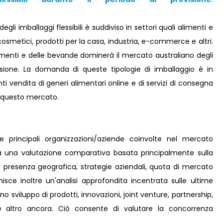
egli imballaggi flessibili è suddiviso in settori quali alimenti e
smetici, prodotti per la casa, industria, e-commerce e altri.
limenti e delle bevande dominerà il mercato australiano degli
evisione. La domanda di queste tipologie di imballaggio è in
vendita di generi alimentari online e di servizi di consegna
i questo mercato.
le principali organizzazioni/aziende coinvolte nel mercato
me a una valutazione comparativa basata principalmente sulla
i, presenza geografica, strategie aziendali, quota di mercato
isce inoltre un'analisi approfondita incentrata sulle ultime
no sviluppo di prodotti, innovazioni, joint venture, partnership,
e e altro ancora. Ciò consente di valutare la concorrenza