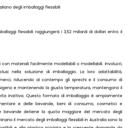
laggi flessibili raggiungerà i 3,52 miliardi di dollari entro il
ti con materiali facilmente modellabili o modellabili. Involucri,
lusi nella soluzione di imballaggio. La loro adattabilità,
merci, riducendo al contempo gli sprechi e il consumo di
'ossigeno e mantenendo la giusta temperatura, mantengono il
 vita inattiva. Questo formato di imballaggio è ampiamente
 alimentare e delle bevande, beni di consumo, cosmetici e
le bevande detiene la quota maggiore del mercato degli
ominano il mercato degli imballaggi flessibili in Australia sono la
tibili e alla plastica riciclata e la crescente domanda da