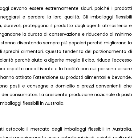
allaggi devono essere estremamente sicuri, poiché i prodotti
ggiarsi e perdere la loro qualità. Gli imballaggi flessibili
, durevoli, proteggono il prodotto dagli agenti atmosferici e
lungandone la durata di conservazione e riducendo al minimo
ti stanno diventando sempre più popolari perché migliorano la
gli sprechi alimentari. Questa tendenza del porzionamento di
ità perché aiuta a digerire meglio il cibo, riduce l'eccesso
 loro aspetto accattivante e la facilità con cui possono essere
i hanno attirato l'attenzione su prodotti alimentari e bevande.
frono pasti e consegne a domicilio a prezzi convenienti che
ei consumatori. La crescente produzione nazionale di pasti
ballaggi flessibili in Australia.
ati ostacola il mercato degli imballaggi flessibili in Australia.
ntarsi maggiormente verso imballaggi rigidi, poiché realizzati