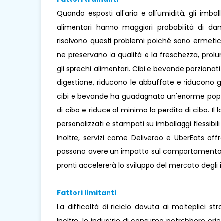
Quando esposti all'aria e all'umidità, gli imb
alimentari hanno maggiori probabilità di danne
risolvono questi problemi poiché sono ermetici
ne preservano la qualità e la freschezza, pro
gli sprechi alimentari. Cibi e bevande porziona
digestione, riducono le abbuffate e riducono 
cibi e bevande ha guadagnato un'enorme popolar
di cibo e riduce al minimo la perdita di cibo. Il
personalizzati e stampati su imballaggi flessibil
Inoltre, servizi come Deliveroo e UberEats of
possono avere un impatto sul comportamento d
pronti accelererà lo sviluppo del mercato degli im
Fattori limitanti
La difficoltà di riciclo dovuta ai molteplici str
Inoltre, le industrie di consumo potrebbero orie