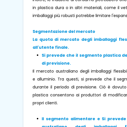
in plastica dura o in altri materiali, come il ve
imballaggi più robusti potrebbe limitare l'espansio
Segmentazione del mercato
La quota di mercato degli imballaggi fless
all'utente finale.
Si prevede che il segmento
plastica
de
di previsione
.
Il mercato australiano degli imballaggi flessi
e alluminio. Tra questi, si prevede che il se
durante il periodo di previsione. Ciò è dovuto a
plastica consentono ai produttori di modifica
propri clienti.
Il segmento alimentare e Si prevede
australiano degli imballaggi f