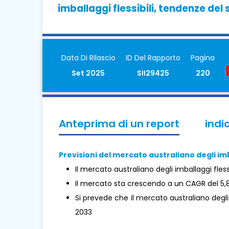
imballaggi flessibili, tendenze del s
Data Di Rilascio
ID Del Rapporto
Pagina
Set 2025
SII29425
220
Anteprima di un report
indi
Previsioni del mercato australiano degli imba
Il mercato australiano degli imballaggi flessi
Il mercato sta crescendo a un CAGR del 5,
Si prevede che il mercato australiano degli im
2033