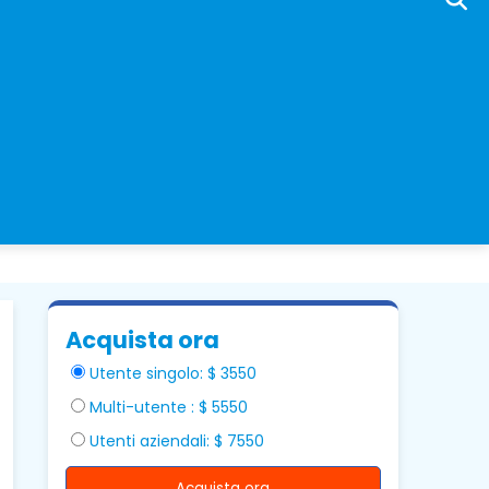
Acquista ora
Utente singolo: $ 3550
Multi-utente : $ 5550
Utenti aziendali: $ 7550
Acquista ora