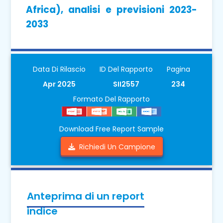
Africa), analisi e previsioni 2023-
2033
Data Di Rilascio
ID Del Rapporto
Pagina
Apr 2025
SII2557
234
Formato Del Rapporto
Download Free Report Sample
Richiedi Un Campione
Anteprima di un report
indice