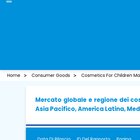
Home
Consumer Goods
Cosmetics For Children Ma
Mercato globale e regione dei co
Asia Pacifico, America Latina, Med
Data Di Rilascio
ID Del Rapporto
Pagina