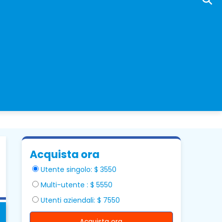
Acquista ora
Utente singolo: $ 3550
Multi-utente : $ 5550
Utenti aziendali: $ 7550
Acquista ora