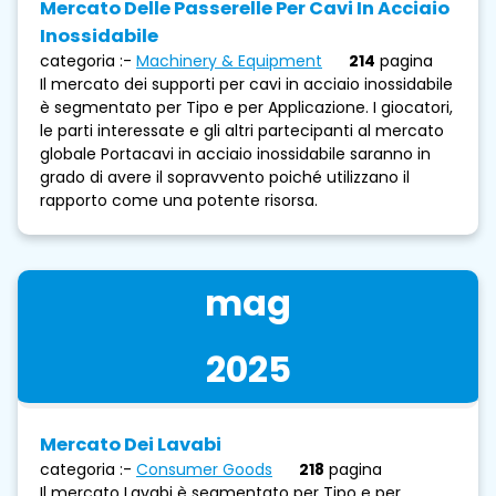
Mercato Delle Passerelle Per Cavi In ​​acciaio
Inossidabile
categoria :-
Machinery & Equipment
214
pagina
Il mercato dei supporti per cavi in ​​acciaio inossidabile
è segmentato per Tipo e per Applicazione. I giocatori,
le parti interessate e gli altri partecipanti al mercato
globale Portacavi in ​​acciaio inossidabile saranno in
grado di avere il sopravvento poiché utilizzano il
rapporto come una potente risorsa.
mag
2025
Mercato Dei Lavabi
categoria :-
Consumer Goods
218
pagina
Il mercato Lavabi è segmentato per Tipo e per