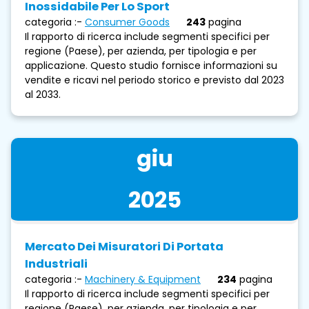
Inossidabile Per Lo Sport
categoria :-
Consumer Goods
243
pagina
Il rapporto di ricerca include segmenti specifici per
regione (Paese), per azienda, per tipologia e per
applicazione. Questo studio fornisce informazioni su
vendite e ricavi nel periodo storico e previsto dal 2023
al 2033.
giu
2025
Mercato Dei Misuratori Di Portata
Industriali
categoria :-
Machinery & Equipment
234
pagina
Il rapporto di ricerca include segmenti specifici per
regione (Paese), per azienda, per tipologia e per