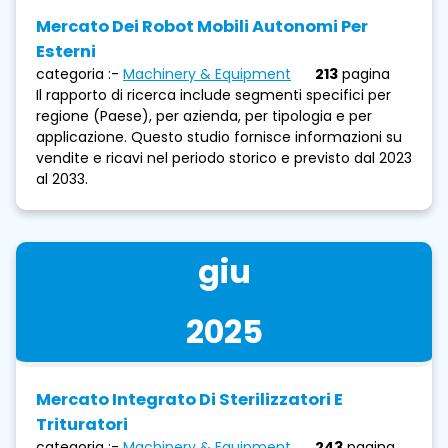
Mercato Dei Robot Mobili Autonomi Per
Esterni
categoria :-
Machinery & Equipment
213
pagina
Il rapporto di ricerca include segmenti specifici per
regione (Paese), per azienda, per tipologia e per
applicazione. Questo studio fornisce informazioni su
vendite e ricavi nel periodo storico e previsto dal 2023
al 2033.
giu
2025
Mercato Integrato Di Sterilizzatori E
Trituratori
categoria :-
Machinery & Equipment
243
pagina