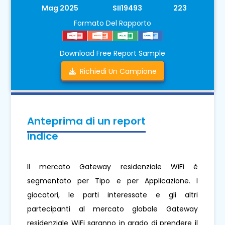
Mag 2025
SII19493
223
Formato Del Rapporto
Download Free Report Sample
Richiedi Un Campione
Anteprima di un report
indice
Il mercato Gateway residenziale WiFi è
segmentato per Tipo e per Applicazione. I
giocatori, le parti interessate e gli altri
partecipanti al mercato globale Gateway
residenziale WiFi saranno in grado di prendere il