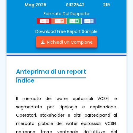
Mag 2025
SII22542
219
Formato Del Rapporto
Download Free Report Sample
Richiedi Un Campione
Anteprima di un report
indice
Il mercato dei wafer epitassiali VCSEL è
segmentato per tipologia e applicazione.
Operatori, stakeholder e altri partecipanti al
mercato globale dei wafer epitassiali VCSEL
potranno trarre vantaggio dall'utilizzo del