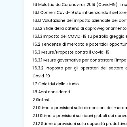
1.6 Malattia da Coronavirus 2019 (Covid-19): imp
1.6.1 Come il Covid-19 sta influenzando il settore
1.6.1.1 Valutazione dell'impatto aziendale dei con
1.6.1.2 Sfide della catena di approvvigionamento
1.6.1.3 Impatto del COVID-19 su petrolio greggio e
1.6.2 Tendenze di mercato e potenziali opportun
1.6.3 Misure/Proposte contro il Covid-19
1.6.3.1 Misure governative per contrastare l'imp
1.6.3.2 Proposta per gli operatori del settore
Covid-19
1.7 Obiettivi dello studio
1.8 Anni considerati
2 Sintesi
2.1 Stime e previsioni sulle dimensioni del merca
2.1.1 Stime e previsioni sui ricavi globali dei con
2.1.2 Stime e previsioni sulla capacità produttiv