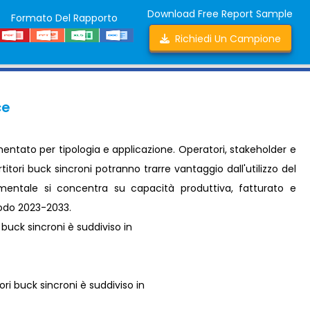
Download Free Report Sample
Formato Del Rapporto
Richiedi Un Campione
ce
mentato per tipologia e applicazione. Operatori, stakeholder e
itori buck sincroni potranno trarre vantaggio dall'utilizzo del
gmentale si concentra su capacità produttiva, fatturato e
riodo 2023-2033.
i buck sincroni è suddiviso in
ori buck sincroni è suddiviso in