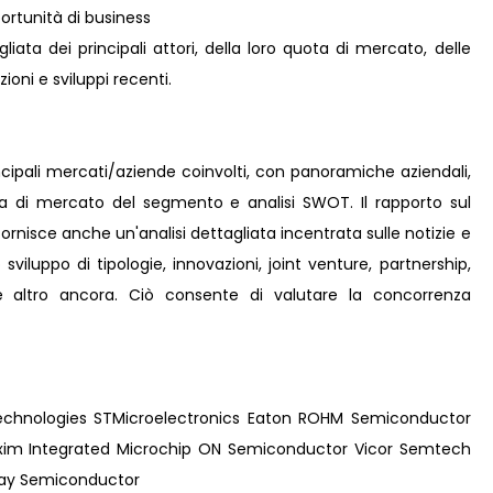
rtunità di business
iata dei principali attori, della loro quota di mercato, delle
zioni e sviluppi recenti.
incipali mercati/aziende coinvolti, con panoramiche aziendali,
ta di mercato del segmento e analisi SWOT. Il rapporto sul
ornisce anche un'analisi dettagliata incentrata sulle notizie e
 sviluppo di tipologie, innovazioni, joint venture, partnership,
e e altro ancora. Ciò consente di valutare la concorrenza
Technologies STMicroelectronics Eaton ROHM Semiconductor
xim Integrated Microchip ON Semiconductor Vicor Semtech
shay Semiconductor