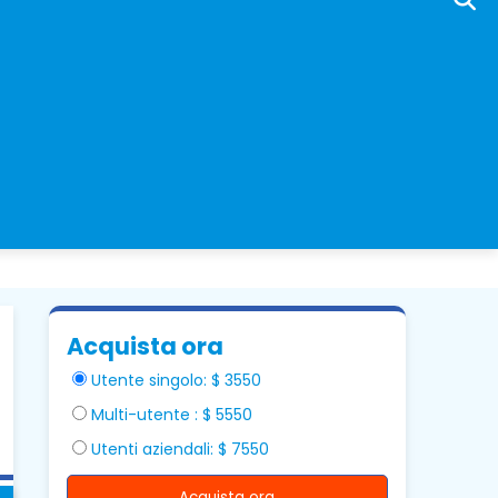
Acquista ora
Utente singolo: $ 3550
Multi-utente : $ 5550
Utenti aziendali: $ 7550
Acquista ora