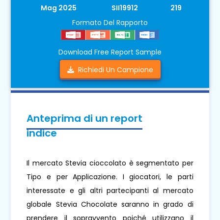
Mag 2025
SII19912
219
Formato Del Rapporto
Download Free Report Sample
Richiedi Un Campione
Anteprima di un report
indice
Il mercato Stevia cioccolato è segmentato per
Tipo e per Applicazione. I giocatori, le parti
interessate e gli altri partecipanti al mercato
globale Stevia Chocolate saranno in grado di
prendere il sopravvento poiché utilizzano il