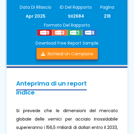
Data Di Rilascio
ID Del Rapporto
Pagina
Apr 2025
SII2684
218
Formato Del Rapporto
Download Free Report Sample
Richiedi Un Campione
Anteprima di un report
indice
Si prevede che le dimensioni del mercato
globale delle vernici per acciaio inossidabile
supereranno i 156,5 miliardi di dollari entro il 2033,