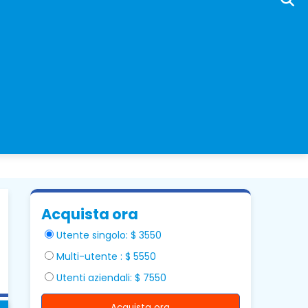
Acquista ora
Utente singolo: $ 3550
Multi-utente : $ 5550
Utenti aziendali: $ 7550
Acquista ora