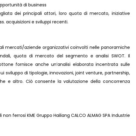
pportunità di business
liata dei principali attori, loro quota di mercato, iniziative
s. acquisizioni e sviluppi recenti.
pali mercati/aziende organizzativi coinvolti nelle panoramiche
iendali, quota di mercato del segmento e analisi SWOT. Il
ottone fornisce anche un’analisi elaborata incentrata sulle
cui sviluppo di tipologie, innovazioni, joint venture, partnership,
iche e altro. Ciò consente la valutazione della concorrenza
li non ferrosi KME Gruppo Hailiang CALCO ALMAG SPA Industrie