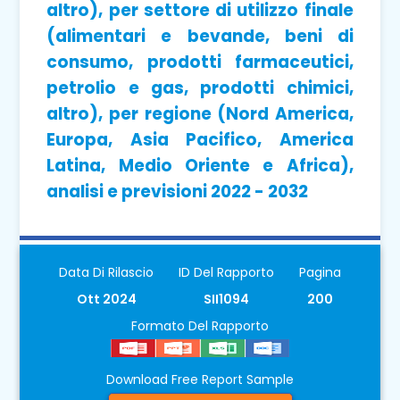
altro), per settore di utilizzo finale
(alimentari e bevande, beni di
consumo, prodotti farmaceutici,
petrolio e gas, prodotti chimici,
altro), per regione (Nord America,
Europa, Asia Pacifico, America
Latina, Medio Oriente e Africa),
analisi e previsioni 2022 - 2032
Data Di Rilascio
ID Del Rapporto
Pagina
Ott 2024
SII1094
200
Formato Del Rapporto
Download Free Report Sample