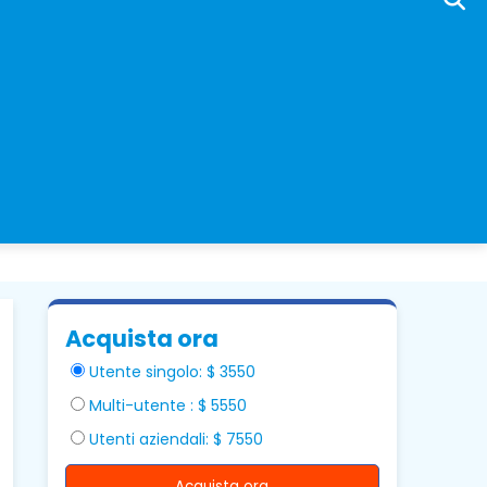
Acquista ora
Utente singolo: $ 3550
Multi-utente : $ 5550
Utenti aziendali: $ 7550
Acquista ora