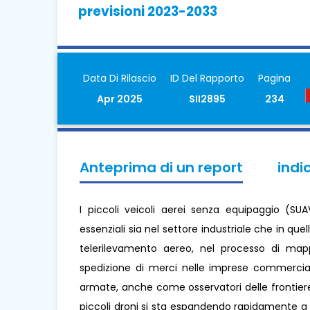
previsioni 2023-2033
Data Di Rilascio
ID Del Rapporto
Pagina
Apr 2025
SII2895
234
Anteprima di un report
indi
I piccoli veicoli aerei senza equipaggio (SUA
essenziali sia nel settore industriale che in quell
telerilevamento aereo, nel processo di mappa
spedizione di merci nelle imprese commerciali
armate, anche come osservatori delle frontiere 
piccoli droni si sta espandendo rapidamente a 