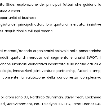
ta Sfide: esplorazione dei principali fattori che guidano la
fide e rischi.
pportunità di business
liata dei principali attori, loro quota di mercato, iniziative
s. acquisizioni e sviluppi recenti.
pali mercati/aziende organizzativi coinvolti nelle panoramiche
iendali, quota di mercato del segmento e analisi SWOT. Il
anche un’analisi elaborativa incentrata sulle notizie attuali e
tipologie, innovazioni, joint venture, partnership, fusioni e amp;
Ciò consente la valutazione della concorrenza complessiva
piccoli droni sono DJI, Northrop Grumman, Bayer Tech, Lockheed
td., AeroVironment, Inc., Teledyne FLIR LLC, Parrot Drones SAS