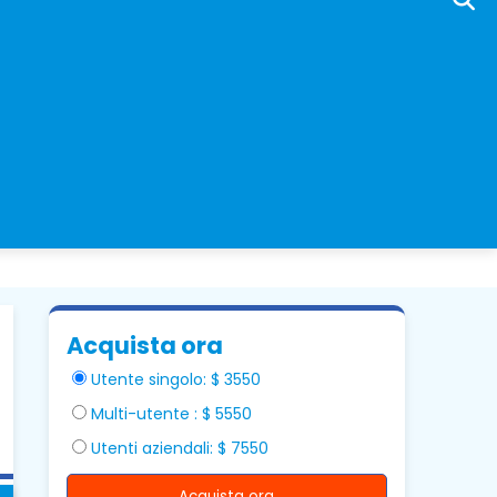
Acquista ora
Utente singolo: $ 3550
Multi-utente : $ 5550
Utenti aziendali: $ 7550
Acquista ora