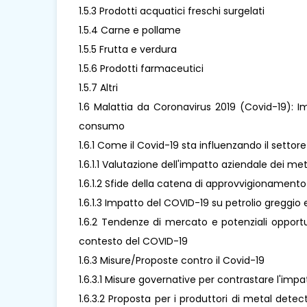
1.5.3 Prodotti acquatici freschi surgelati
1.5.4 Carne e pollame
1.5.5 Frutta e verdura
1.5.6 Prodotti farmaceutici
1.5.7 Altri
1.6 Malattia da Coronavirus 2019 (Covid-19): I
consumo
1.6.1 Come il Covid-19 sta influenzando il setto
1.6.1.1 Valutazione dell'impatto aziendale dei m
1.6.1.2 Sfide della catena di approvvigionamento
1.6.1.3 Impatto del COVID-19 su petrolio greggio e
1.6.2 Tendenze di mercato e potenziali opport
contesto del COVID-19
1.6.3 Misure/Proposte contro il Covid-19
1.6.3.1 Misure governative per contrastare l'imp
1.6.3.2 Proposta per i produttori di metal dete