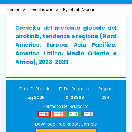
Home
Healthcare
Pyrotinib Market
Crescita del mercato globale del
pirotinib, tendenze e regione (Nord
America, Europa, Asia Pacifico,
America Latina, Medio Oriente e
Africa), 2023-2033
Data Di Rilascio
ID Del Rapporto
Pagina
Lug 2025
SII28288
234
Formato Del Rapporto
Download Free Report Sample