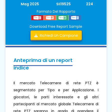
Mag 2025
SII19525
224
Formato Del Rapporto
Download Free Report Sample
Richiedi Un Campione
Anteprima di un report
indice
Il mercato Telecamere di rete PTZ è
segmentato per Tipo e per Applicazione. I
giocatori, le parti interessate e gli altri
partecipanti al mercato globale Telecamere di
rete PTZ saranno in grado di prendere il