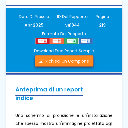
Data Di Rilascio
ID Del Rapporto
Pagina
Apr 2025
SII1844
219
Formato Del Rapporto
Download Free Report Sample
Richiedi Un Campione
Anteprima di un report
indice
Uno schermo di proiezione è un'installazione
che spesso mostra un'immagine proiettata agli