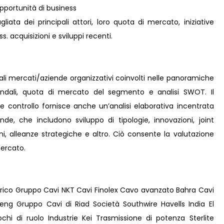
pportunità di business
liata dei principali attori, loro quota di mercato, iniziative
s. acquisizioni e sviluppi recenti.
pali mercati/aziende organizzativi coinvolti nelle panoramiche
iendali, quota di mercato del segmento e analisi SWOT. Il
e controllo fornisce anche un’analisi elaborativa incentrata
iende, che includono sviluppo di tipologie, innovazioni, joint
ni, alleanze strategiche e altro. Ciò consente la valutazione
mercato.
ico Gruppo Cavi NKT Cavi Finolex Cavo avanzato Bahra Cavi
eng Gruppo Cavi di Riad Società Southwire Havells India El
hi di ruolo Industrie Kei Trasmissione di potenza Sterlite