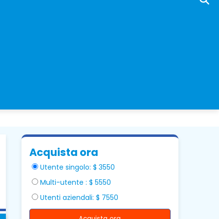
Acquista ora
Utente singolo: $ 3550
Multi-utente : $ 5550
Utenti aziendali: $ 7550
Acquista ora