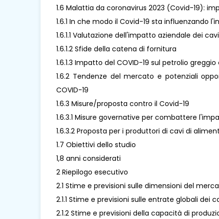
1.6 Malattia da coronavirus 2023 (Covid-19): imp
1.6.1 In che modo il Covid-19 sta influenzando l'
1.6.1.1 Valutazione dell'impatto aziendale dei ca
1.6.1.2 Sfide della catena di fornitura
1.6.1.3 Impatto del COVID-19 sul petrolio greggio 
1.6.2 Tendenze del mercato e potenziali oppo
COVID-19
1.6.3 Misure/proposta contro il Covid-19
1.6.3.1 Misure governative per combattere l'imp
1.6.3.2 Proposta per i produttori di cavi di ali
1.7 Obiettivi dello studio
1,8 anni considerati
2 Riepilogo esecutivo
2.1 Stime e previsioni sulle dimensioni del merc
2.1.1 Stime e previsioni sulle entrate globali dei 
2.1.2 Stime e previsioni della capacità di produzi