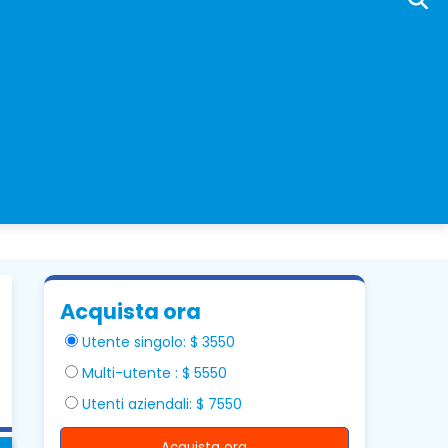
Acquista ora
Utente singolo: $ 3550
Multi-utente : $ 5550
Utenti aziendali: $ 7550
Acquista ora