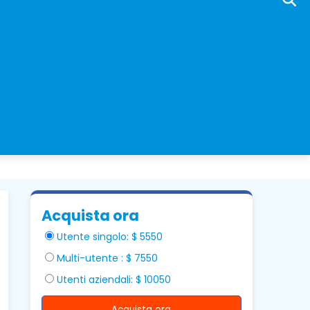
Acquista ora
Utente singolo: $ 5550
Multi-utente : $ 7550
Utenti aziendali: $ 10050
Acquista ora