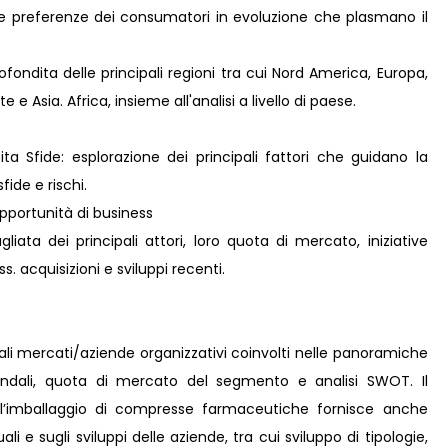
lle preferenze dei consumatori in evoluzione che plasmano il
fondita delle principali regioni tra cui Nord America, Europa,
e Asia. Africa, insieme all'analisi a livello di paese.
ta Sfide: esplorazione dei principali fattori che guidano la
fide e rischi.
pportunità di business
liata dei principali attori, loro quota di mercato, iniziative
s. acquisizioni e sviluppi recenti.
pali mercati/aziende organizzativi coinvolti nelle panoramiche
iendali, quota di mercato del segmento e analisi SWOT. Il
 l’imballaggio di compresse farmaceutiche fornisce anche
li e sugli sviluppi delle aziende, tra cui sviluppo di tipologie,