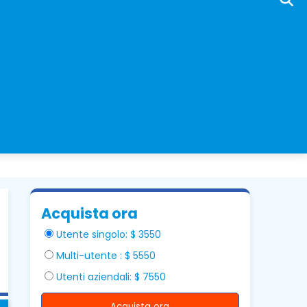
Acquista ora
Utente singolo: $ 3550
Multi-utente : $ 5550
Utenti aziendali: $ 7550
Acquista ora