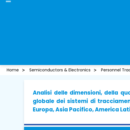
Home
Semiconductors & Electronics
Personnel Tra
Analisi delle dimensioni, della qu
globale dei sistemi di tracciame
Europa, Asia Pacifico, America Lat