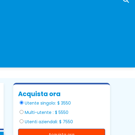
Acquista ora
Utente singolo: $ 3550
Multi-utente : $ 5550
Utenti aziendali: $ 7550
Acquista ora