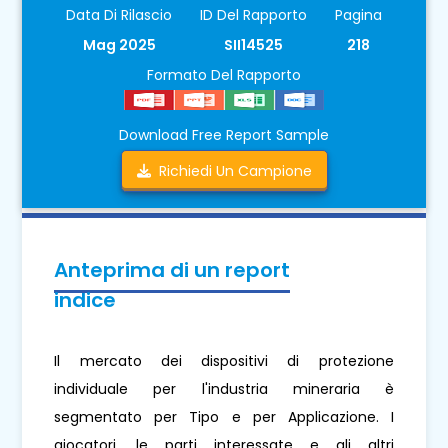
Data Di Rilascio
ID Del Rapporto
Pagina
Mag 2025
SII14525
218
Formato Del Rapporto
Download Free Report Sample
Richiedi Un Campione
Anteprima di un report
indice
Il mercato dei dispositivi di protezione
individuale per l'industria mineraria è
segmentato per Tipo e per Applicazione. I
giocatori, le parti interessate e gli altri