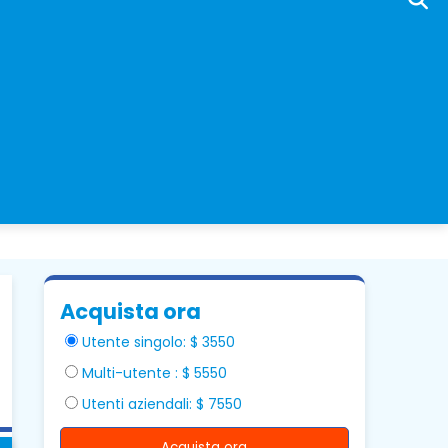
Acquista ora
Utente singolo: $ 3550
Multi-utente : $ 5550
Utenti aziendali: $ 7550
Acquista ora