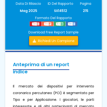
Data Di Rilascio
ID Del Rapporto
Pagina
Mag 2025
SII14512
215
Formato Del Rapporto
Download Free Report Sample
Richiedi Un Campione
Anteprima di un report
indice
Il mercato dei dispositivi per intervento
coronarico percutaneo (PCI) è segmentato per
Tipo e per Applicazione. I giocatori, le parti
interessate e gli altri partecipanti al mercato