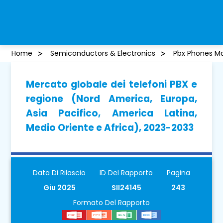
Home
Semiconductors & Electronics
Pbx Phones M
Mercato globale dei telefoni PBX e
regione (Nord America, Europa,
Asia Pacifico, America Latina,
Medio Oriente e Africa), 2023-2033
Data Di Rilascio
ID Del Rapporto
Pagina
Giu 2025
SII24145
243
Formato Del Rapporto