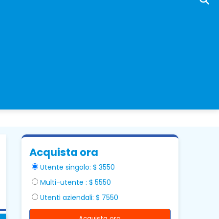
Acquista ora
Utente singolo: $ 3550
Multi-utente : $ 5550
Utenti aziendali: $ 7550
Acquista ora