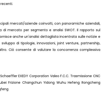
 recenti.
incipali mercati/aziende coinvolti, con panoramiche aziendali,
ta di mercato per segmento e analisi SWOT. Il rapporto sul
ornisce anche un'analisi dettagliata incentrata sulle notizie e
 sviluppo di tipologie, innovazioni, joint venture, partnership,
e altro. Ciò consente di valutare la concorrenza complessiva
n Schaeffler EXEDY Corporation Valeo F.C.C. Trasmissione CNC
ll'Hubei Frizione Changchun Yidong Wuhu Hefeng Rongcheng
gfeng