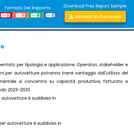
Download Free Report Sample
Formato Del Rapporto
Richiedi Un Campione
ce
mentato per tipologia e applicazione. Operatori, stakeholder e
oni per autovetture potranno trarre vantaggio dall'utilizzo del
gmentale si concentra su capacità produttiva, fatturato e
riodo 2023-2033.
er autovetture è suddiviso in
i per autovetture è suddiviso in