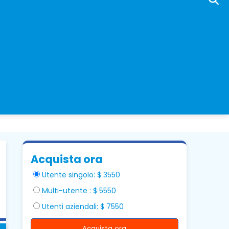
Acquista ora
Utente singolo: $ 3550
Multi-utente : $ 5550
Utenti aziendali: $ 7550
Acquista ora