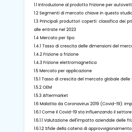
1.1 Introduzione al prodotto Frizione per autovet
1.2 Segmenti di mercato chiave in questo studi
1.3 Principali produttori coperti: classifica dei 
alle entrate nel 2023
1.4 Mercato per tipo
1.4.1 Tasso di crescita delle dimensioni del mer
1.4.2 Frizione a frizione
1.4.3 Frizione elettromagnetica
1.5 Mercato per applicazione
1.5.1 Tasso di crescita del mercato globale delle
1.5.2 OEM
1.5.3 Aftermarket
1.6 Malattia da Coronavirus 2019 (Covid-19): impa
1.6.1 Come il Covid-19 sta influenzando il settore
1.6.1.1 Valutazione dell'impatto aziendale delle f
1.6.1.2 Sfide della catena di approvvigionamento