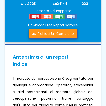
Giu 2025
SII24144
223
Formato Del Rapporto
Download Free Report Sample
Richiedi Un Campione
Anteprima di un report
indice
Il mercato dei cercapersone è segmentato per
tipologia e applicazione. Operatori, stakeholder
e altri partecipanti al mercato globale dei
cercapersone potranno trarre vantaggio
dall'utilizzo del rapporto come risorsa preziosa.