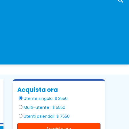
Acquista ora
Utente singolo: $ 3550
Multi-utente : $ 5550
Utenti aziendali: $ 7550
Acquista ora