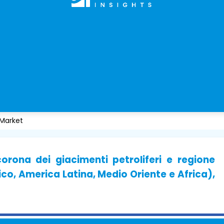
 Market
orona dei giacimenti petroliferi e regione
co, America Latina, Medio Oriente e Africa),