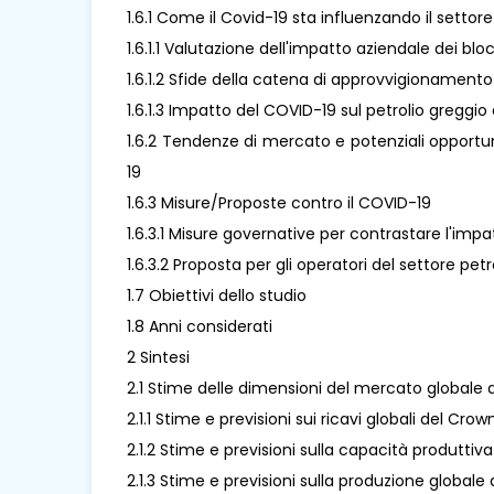
1.6.1 Come il Covid-19 sta influenzando il settor
1.6.1.1 Valutazione dell'impatto aziendale dei bl
1.6.1.2 Sfide della catena di approvvigionamento
1.6.1.3 Impatto del COVID-19 sul petrolio greggio 
1.6.2 Tendenze di mercato e potenziali opportu
19
1.6.3 Misure/Proposte contro il COVID-19
1.6.3.1 Misure governative per contrastare l'imp
1.6.3.2 Proposta per gli operatori del settore pe
1.7 Obiettivi dello studio
1.8 Anni considerati
2 Sintesi
2.1 Stime delle dimensioni del mercato globale d
2.1.1 Stime e previsioni sui ricavi globali del Cr
2.1.2 Stime e previsioni sulla capacità produtti
2.1.3 Stime e previsioni sulla produzione global