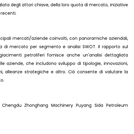
ta degli attori chiave, della loro quota di mercato, iniziative
 recenti.
incipali mercati/aziende coinvolti, con panoramiche aziendali,
ta di mercato per segmento e analisi SWOT. Il rapporto sul
acimenti petroliferi fornisce anche un'analisi dettagliata
elle aziende, che includono sviluppo di tipologie, innovazioni,
oni, alleanze strategiche e altro. Ciò consente di valutare la
o.
p Chengdu Zhonghang Machinery Puyang Sida Petroleum