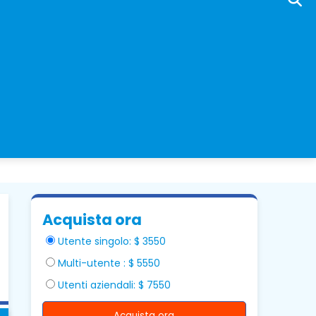
Acquista ora
Utente singolo: $ 3550
Multi-utente : $ 5550
Utenti aziendali: $ 7550
Acquista ora