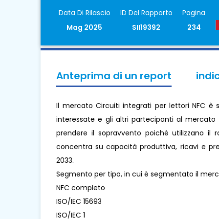
Data Di Rilascio
ID Del Rapporto
Pagina
Mag 2025
SII19392
234
Anteprima di un report
indi
Il mercato Circuiti integrati per lettori NFC è
interessate e gli altri partecipanti al mercato 
prendere il sopravvento poiché utilizzano il 
concentra su capacità produttiva, ricavi e pre
2033.
Segmento per tipo, in cui è segmentato il mercat
NFC completo
ISO/IEC 15693
ISO/IEC 1