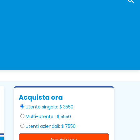
Acquista ora
Utente singolo: $ 3550
Multi-utente : $ 5550
Utenti aziendali: $ 7550
Acquista ora