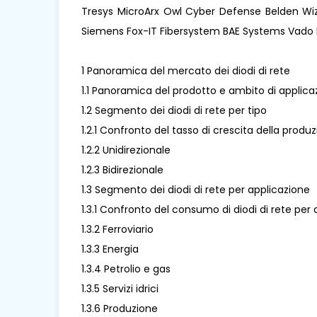
Tresys MicroArx Owl Cyber ​​Defense Belden W
Siemens Fox-IT Fibersystem BAE Systems Vado 
1 Panoramica del mercato dei diodi di rete
1.1 Panoramica del prodotto e ambito di applicaz
1.2 Segmento dei diodi di rete per tipo
1.2.1 Confronto del tasso di crescita della produz
1.2.2 Unidirezionale
1.2.3 Bidirezionale
1.3 Segmento dei diodi di rete per applicazione
1.3.1 Confronto del consumo di diodi di rete per
1.3.2 Ferroviario
1.3.3 Energia
1.3.4 Petrolio e gas
1.3.5 Servizi idrici
1.3.6 Produzione