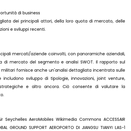
rtunità di business
iata dei principali attori, della loro quota di mercato, delle
zioni e sviluppi recenti.
incipali mercati/aziende coinvolti, con panoramiche aziendali,
ta di mercato del segmento e analisi SWOT. Il rapporto sul
ilitari fornisce anche un'analisi dettagliata incentrata sulle
e includono sviluppo di tipologie, innovazioni, joint venture,
e strategiche e altro ancora. Ciò consente di valutare la
o.
ir Seychelles AeroMobiles Wikimedia Commons ACCESSAIR
LOBAL GROUND SUPPORT AEROPORTO DI JIANGSU TIANYI LAS-1