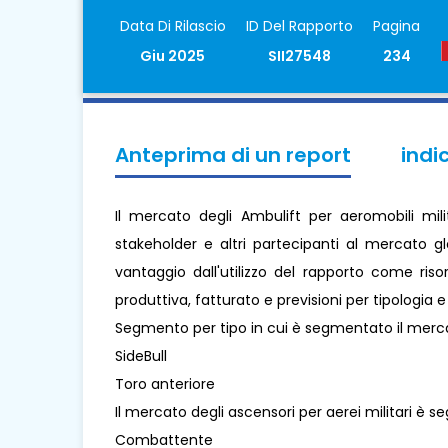
Data Di Rilascio
ID Del Rapporto
Pagina
Giu 2025
SII27548
234
Anteprima di un report
indi
Il mercato degli Ambulift per aeromobili mili
stakeholder e altri partecipanti al mercato gl
vantaggio dall'utilizzo del rapporto come ris
produttiva, fatturato e previsioni per tipologia 
Segmento per tipo in cui è segmentato il mercat
SideBull
Toro anteriore
Il mercato degli ascensori per aerei militari è 
Combattente