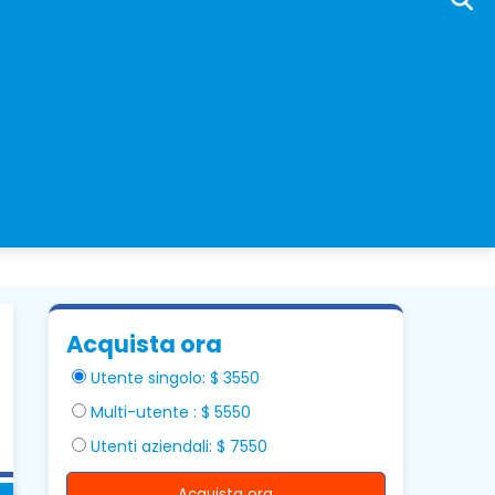
Acquista ora
Utente singolo: $ 3550
Multi-utente : $ 5550
Utenti aziendali: $ 7550
Acquista ora