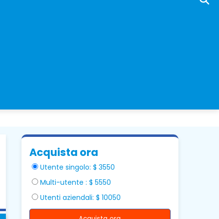
Acquista ora
Utente singolo: $ 3550
Multi-utente : $ 5550
Utenti aziendali: $ 10050
Acquista ora