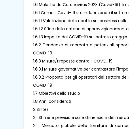
1.6 Malattia da Coronavirus 2023 (Covid-19): Im
1.6.1 Come il Covid-19 sta influenzando il settor
1.6.1.1 Valutazione dell'impatto sul business del
1.6.1.2 Sfide della catena di approvvigionamento
1.6.1.3 Impatto del COVID-19 sul petrolio greggio 
1.6.2 Tendenze di mercato e potenziali opport
COVID-19
1.6.3 Misure/Proposte contro il COVID-19
1.6.3.1 Misure governative per contrastare l'imp
1.6.3.2 Proposta per gli operatori del settore de
COVID-19
1.7 Obiettivi dello studio
1.8 Anni considerati
2 Sintesi
2.1 Stime e previsioni sulle dimensioni del merc
2.1.1 Mercato globale delle forniture di compu