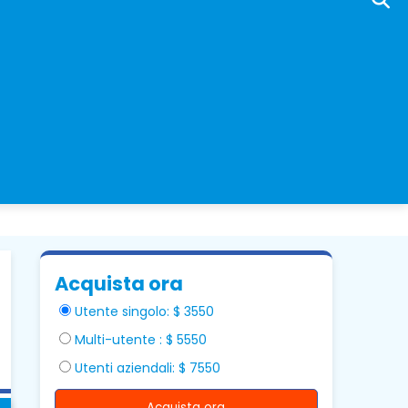
Acquista ora
Utente singolo: $ 3550
Multi-utente : $ 5550
Utenti aziendali: $ 7550
Acquista ora