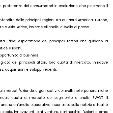
lle preferenze dei consumatori in evoluzione che plasmano il
fondita delle principali regioni tra cui Nord America, Europa,
e Asia. Africa, insieme all'analisi a livello di paese.
ta Sfide: esplorazione dei principali fattori che guidano la
fide e rischi.
pportunità di business
liata dei principali attori, loro quota di mercato, iniziative
s. acquisizioni e sviluppi recenti.
pali mercati/aziende organizzativi coinvolti nelle panoramiche
iendali, quota di mercato del segmento e analisi SWOT. Il
nche un’analisi elaborativa incentrata sulle notizie attuali e
tipologie, innovazioni, joint venture, partnership, fusioni e amp;