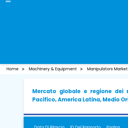
Home
Machinery & Equipment
Manipulators Market
Mercato globale e regione dei 
Pacifico, America Latina, Medio Or
Data Di Rilascio
ID Del Rapporto
Pagina