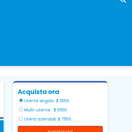
Acquista ora
Utente singolo: $ 3550
Multi-utente : $ 5550
Utenti aziendali: $ 7550
Acquista ora