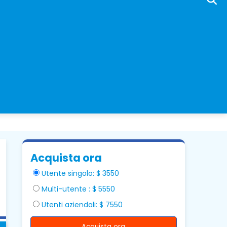
Acquista ora
Utente singolo: $ 3550
Multi-utente : $ 5550
Utenti aziendali: $ 7550
Acquista ora