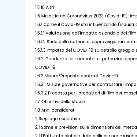
1.5.10 Altri
1.6 Malattia da Coronavirus 2023 (Covid-19): Imp
1.6.1 Come il Covid-19 sta influenzando l'industr
1.6.1.1 Valutazione dell'impatto aziendale dei fi
1.6.1.2 Sfide della catena di approvvigionamento
1.6.1.3 Impatto del COVID-19 su petrolio greggio e
1.6.2 Tendenze di mercato e potenziali oppor
COVID-19
1.6.3 Misure/Proposte contro il Covid-19
1.6.3.1 Misure governative per contrastare l'imp
1.6.3.2 Proposta per i produttori di film per mas
1.7 Obiettivi dello studio
1.8 Anni considerati
2 Riepilogo esecutivo
2.1 Stime e previsioni sulle dimensioni del merc
2.1.1 Fatturato globale delle pellicole per masc