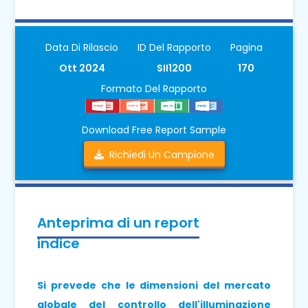
Data Di Rilascio
ID Del Rapporto
Pagina
Ott 2024
SII1200
170
Formato Del Rapporto
Download Free Report Sample
Richiedi Un Campione
Anteprima di un report
indice
Si prevede che le dimensioni del mercato
globale del controllo dell'illuminazione