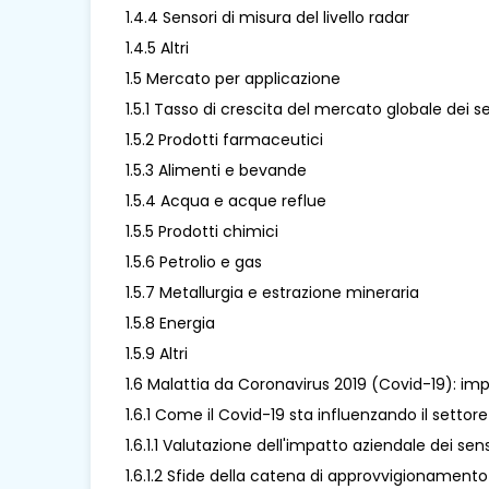
1.4.4 Sensori di misura del livello radar
1.4.5 Altri
1.5 Mercato per applicazione
1.5.1 Tasso di crescita del mercato globale dei se
1.5.2 Prodotti farmaceutici
1.5.3 Alimenti e bevande
1.5.4 Acqua e acque reflue
1.5.5 Prodotti chimici
1.5.6 Petrolio e gas
1.5.7 Metallurgia e estrazione mineraria
1.5.8 Energia
1.5.9 Altri
1.6 Malattia da Coronavirus 2019 (Covid-19): impa
1.6.1 Come il Covid-19 sta influenzando il settore 
1.6.1.1 Valutazione dell'impatto aziendale dei sens
1.6.1.2 Sfide della catena di approvvigionamento