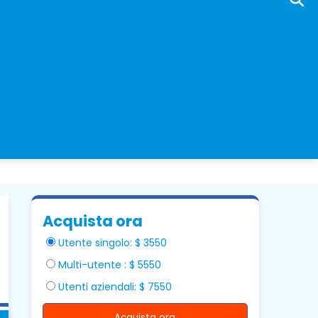
Acquista ora
Utente singolo: $ 3550
Multi-utente : $ 5550
Utenti aziendali: $ 7550
Acquista ora