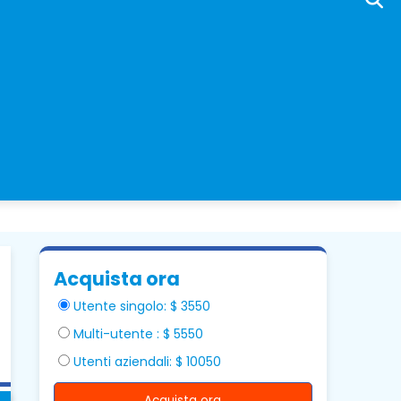
Acquista ora
Utente singolo: $ 3550
Multi-utente : $ 5550
Utenti aziendali: $ 10050
Acquista ora