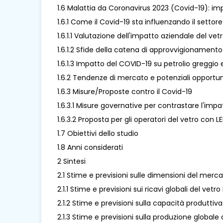
1.6 Malattia da Coronavirus 2023 (Covid-19): imp
1.6.1 Come il Covid-19 sta influenzando il settor
1.6.1.1 Valutazione dell'impatto aziendale del vet
1.6.1.2 Sfide della catena di approvvigionamento
1.6.1.3 Impatto del COVID-19 su petrolio greggio e
1.6.2 Tendenze di mercato e potenziali opportun
1.6.3 Misure/Proposte contro il Covid-19
1.6.3.1 Misure governative per contrastare l'imp
1.6.3.2 Proposta per gli operatori del vetro con 
1.7 Obiettivi dello studio
1.8 Anni considerati
2 Sintesi
2.1 Stime e previsioni sulle dimensioni del mer
2.1.1 Stime e previsioni sui ricavi globali del v
2.1.2 Stime e previsioni sulla capacità produtt
2.1.3 Stime e previsioni sulla produzione globa