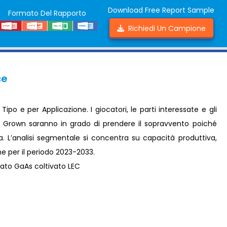
Download Free Report Sample
Formato Del Rapporto
Richiedi Un Campione
ce
o e per Applicazione. I giocatori, le parti interessate e gli
C Grown saranno in grado di prendere il sopravvento poiché
a. L’analisi segmentale si concentra su capacità produttiva,
one per il periodo 2023-2033.
ato GaAs coltivato LEC