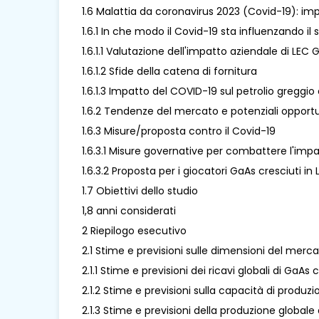
1.6 Malattia da coronavirus 2023 (Covid-19): impat
1.6.1 In che modo il Covid-19 sta influenzando il
1.6.1.1 Valutazione dell'impatto aziendale di LE
1.6.1.2 Sfide della catena di fornitura
1.6.1.3 Impatto del COVID-19 sul petrolio greggio 
1.6.2 Tendenze del mercato e potenziali opport
1.6.3 Misure/proposta contro il Covid-19
1.6.3.1 Misure governative per combattere l'imp
1.6.3.2 Proposta per i giocatori GaAs cresciuti 
1.7 Obiettivi dello studio
1,8 anni considerati
2 Riepilogo esecutivo
2.1 Stime e previsioni sulle dimensioni del mer
2.1.1 Stime e previsioni dei ricavi globali di GaA
2.1.2 Stime e previsioni sulla capacità di produ
2.1.3 Stime e previsioni della produzione global