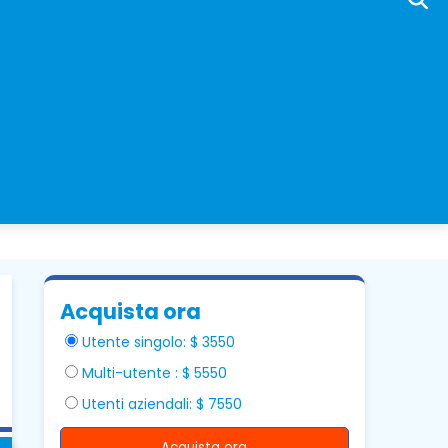
Acquista ora
Utente singolo: $ 3550
Multi-utente : $ 5550
Utenti aziendali: $ 7550
Acquista ora