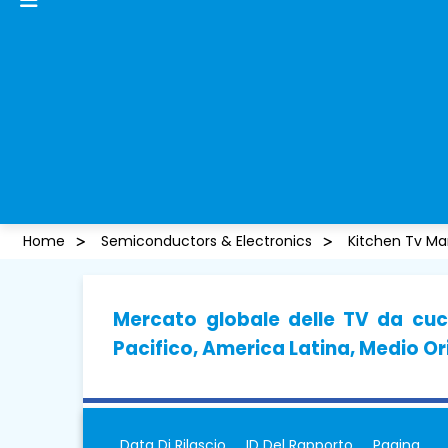
Home
Semiconductors & Electronics
Kitchen Tv Ma
Mercato globale delle TV da cuc
Pacifico, America Latina, Medio Or
Data Di Rilascio
ID Del Rapporto
Pagina