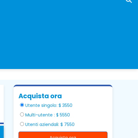
Acquista ora
Utente singolo: $ 3550
Multi-utente : $ 5550
Utenti aziendali: $ 7550
Acquista ora